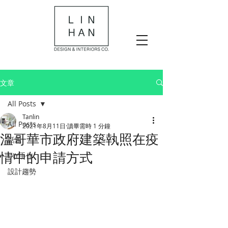
文章
All Posts
Tanlin
All Posts
2021年8月11日
讀畢需時 1 分鐘
溫哥華市政府建築執照在疫
話題
情中的申請方式
DIY手作
設計趨勢