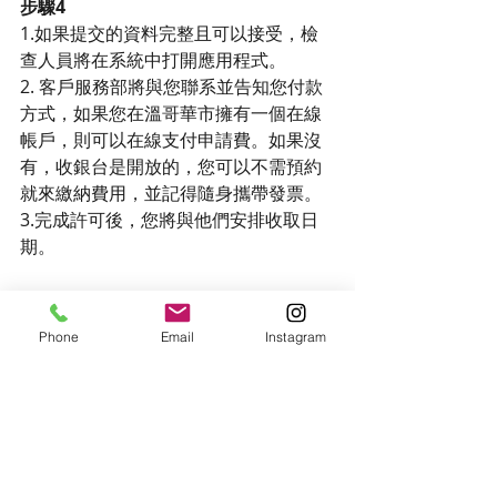
步驟4
1.如果提交的資料完整且可以接受，檢
查人員將在系統中打開應用程式。
2. 客戶服務部將與您聯系並告知您付款
方式，如果您在溫哥華市擁有一個在線
帳戶，則可以在線支付申請費。如果沒
有，收銀台是開放的，您可以不需預約
就來繳納費用，並記得隨身攜帶發票。
3.完成許可後，您將與他們安排收取日
期。
祝大家申請建築執照順利 
Phone
Email
Instagram
溫哥華
建築許可
市政府
建築執照
話題