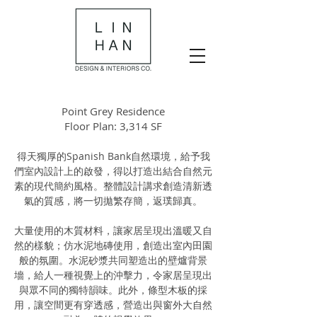
Point Grey Residence
Floor Plan: 3,314 SF
得天獨厚的Spanish Bank自然環境，給予我
們室內設計上的啟發，得以打造出結合自然元
素的現代簡約風格。整體設計講求創造清新透
氣的質感，將一切拋繁存簡，返璞歸真。
大量使用的木質材料，讓家居呈現出溫暖又自
然的樣貌；仿水泥地磚使用，創造出室內田園
般的氛圍。水泥砂漿共同塑造出的壁爐背景
墻，給人一種視覺上的沖擊力，令家居呈現出
與眾不同的獨特韻味。此外，條型木板的採
用，讓空間更有穿透感，營造出與窗外大自然