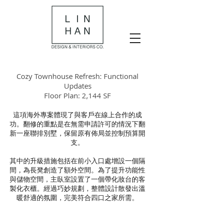
Cozy Townhouse Refresh: Functional
Updates
Floor Plan: 2,144 SF
這項海外專案體現了與客戶在線上合作的成
功。翻修的重點是在無需申請許可的情況下翻
新一座聯排別墅，保留原有佈局並控制預算開
支。
其中的升級措施包括在前小入口處增設一個隔
間，為長凳創造了額外空間。為了提升功能性
與儲物空間，主臥室設置了一個帶化妝台的客
製化衣櫃。經過巧妙規劃，整體設計散發出溫
暖舒適的氛圍，完美符合四口之家所需。