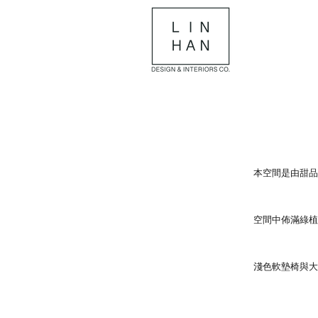
本空間是由甜品
空間中佈滿綠植
淺色軟墊椅與大