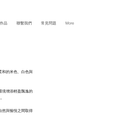
作品
聯繫我們
常見問題
More
柔和的米色、白色與
環境增添輕盈飄逸的
主。
自然與愉悅之間取得