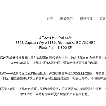
首頁
關於我們
服務項目
專案
U Town Hot Pot 优汤
8328 Capstan Wy #1136, Richmond, BC V6X 4B6
Floor Plan: 1,300 SF
店改造成麻辣燙餐廳，設計以簡潔的現代感為主軸，融入大量的的自然元素。
灰色作為基底，搭配溫潤的木質紋理，營造出舒適而溫暖的氛圍。
點綴——從劃分座位區的植栽配置，到垂掛於雲朵造型燈圈上的垂藤，為整體
律動。植物圖案壁紙以柔和葉片紋理延續自然主題，視覺上輕巧、不喧賓奪
理石紋桌面，搭配金色底座，呈現精緻卻活力的現代質感。整體設計在清新、
優雅平衡，同時呼應麻辣燙品牌活力又多彩的特色。